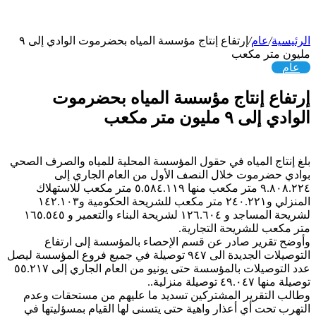
الرئيسية
/
عام
/
إرتفاع إنتاج مؤسسة المياه بحضرموت الوادي إلى ٩
مليون متر مكعب
عام
إرتفاع إنتاج مؤسسة المياه بحضرموت
الوادي إلى ٩ مليون متر مكعب
بلغ إنتاج المياه في حقول المؤسسة المحلية للمياه والصرف الصحي
بوادي حضرموت خلال النصف الأول من العام الجاري إلى
٩.٨٠٨.٢٢٤ متر مكعب منها ٥.٥٨٤.١١٩ متر مكعب للاستهلاك
المنزلي و٢٤٠.٢٢١ متر مكعب للشريحة الحكومية و١٤٢.١٠٣
لشريحة المساجد و ١٢٦.٦٠٤ لشريحة البناء والتعمير و ١٦٥.٥٤٥
متر مكعب للشريحة التجارية.
وأوضح تقرير صادر عن قسم الإحصاء بالمؤسسة إلى ارتفاع
التوصيلات الجديدة الى ٩٤٧ توصيلة في جميع فروع المؤسسة ليصل
عدد التوصيلات بالمؤسسة حتى يونيو من العام الجاري إلى ٥٥.٢١٧
توصيلة منها ٤٩.٠٤٧ توصيلة منزلية..
وطالب التقرير المشتركين تسديد ما عليهم من مستحقات وعدم
التهرب تحت أي أعذار واهية حتى يتسنى لها القيام بمسؤليتها في