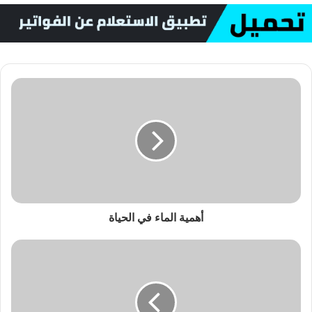
ولالهام الآخرين لإتخاذ الإجراءات
اللازمة لإحداث فارق..
واذا نظرنا لوضعنا في وادي حضرموت فاننا ولله الحمد في نعمة..
فالمياه متوفرة وتصل الى كل بيت على مدار الساعة اكان عبر
الموسسة المحلية للمياه او المشاريع الاهلية..
فنعمة الماء ينعم بها جميع المواطنين بوادي حضرموت بعكس المدن
والمناطق الاخرى اكان على مستوى حضرموت او الوطن بشكل عام..
والنعم بحاجه الى الشكر والمحافظة عليها من خلال الترشيد في
استهلاكها وعدم الاسراف ..
الى جانب اعطاء ماهو حق للموسسة القائمة والمسولة عن خدمة
المياه حتى تستمر الخدمة ولاتقنطع ..
فالمديونية الكبيرة التي تتحملها الموسسة والتي تصل بالميارات
أهمية الماء في الحياة
نظير عدم الوفاء بالتسديد من قبل بعض المشتركين سيثقل كاهل
الموسسة خصوصا في الوضع الحالي الذي تمر به البلد والذي من
خلاله توقف الدعم المركزي (البرنامج الاستثماري) ولم يبقى
للموسسة من موارد سوى دعم السلطة المحلية التي اولت
الموسسة اهمية كبيرة واعتمدت الكثير من المشاريع المهمة من