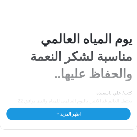
يوم المياه العالمي
مناسبة لشكر النعمة
والحفاظ عليها..
كتب/ علي باسعيده
يحتفل العالم غد الاثنين باليوم العالمى للمياه والذى يوافق 22
مارس من كل عام بوصفها وسيلة لجذب الإنتباه إلى أهمية المياه
اظهر المزيد
العذبة والدعوة إلى الإدارة المستدامة لموارد المياه العذبة .
واليوم العالمى للمياه هو فرصة لرفع الوعى بالأمور المتصلة بالمياه