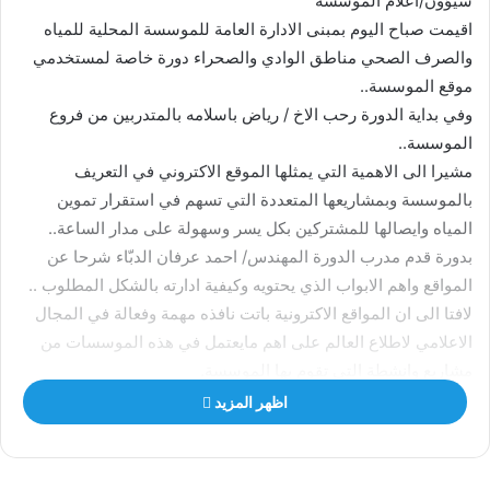
سيؤون/اعلام الموسسة
اقيمت صباح اليوم بمبنى الادارة العامة للموسسة المحلية للمياه
والصرف الصحي مناطق الوادي والصحراء دورة خاصة لمستخدمي
موقع الموسسة..
وفي بداية الدورة رحب الاخ / رياض باسلامه بالمتدربين من فروع
الموسسة..
مشيرا الى الاهمية التي يمثلها الموقع الاكتروني في التعريف
بالموسسة وبمشاريعها المتعددة التي تسهم في استقرار تموين
المياه وايصالها للمشتركين بكل يسر وسهولة على مدار الساعة..
بدورة قدم مدرب الدورة المهندس/ احمد عرفان الدبّاء شرحا عن
المواقع واهم الابواب الذي يحتويه وكيفية ادارته بالشكل المطلوب ..
لافتا الى ان المواقع الاكترونية باتت نافذه مهمة وفعالة في المجال
الاعلامي لاطلاع العالم على اهم مايعتمل في هذه الموسسات من
مشاريع وانشطة التي تقوم بها الموسسة.
اظهر المزيد