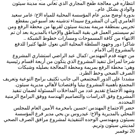
انتظاره في معالجة طفح المجاري الذي تعاني منه مدينة سيئون
والوادي بشكل عام..
بدورة أوضح مدير عام المؤسسة المحلية للمياه الاخ/ عامر سعيد
العامري إلى ان المشروع سيبداء تدشينه بعد أسبوعين بمقطع
تجريبي بمنطقة مريمة بمدينة سيئون لقربها من محطة الرفع ومن
ثم سيستمر العمل في بقية المناطق والإحياء بالمديرية بعد ان تم
الانتهاء من كافة المسموحات ومسارات خطوط الشبكة ..
شاكرا دور وجهود السلطة المحلية التي نعول عليها كثيرا للدفع
بالمشروع إلى الامام .
من جهته قدم المهندس /كمال عبد الراضي استشاري المشروع
شرحا لمراحل تنفيذ المشروع الذي يتكون من أربعة اقسام رئيسية
وهي: محطة الرفع بمريمة ومحطة المعالجة بصليله وشبكات
الصرف الصحي وخط الطرد.
مشددا على الدور المجتمعي الى جانب تكثيف برامج التوعية وتعريف
المجمتع بأهمية المشروع بيئيا واقتصاديا لأهالي مديرية سيئون.
وشهد الاجتماع تقديم عدد من المداخلات المسئولة لضمان تنفيذ
المشروع وفق الدراسات والتصاميم الهندسة ووفق البرامج الزمنية
المحدده.
حضر الاجتماع المهندس /حسين بامخرمة الأمين العام للمجلس
المحلي بالمديرية والاخ/ عيدروس بن يحي مدير فرع المؤسسة
بسيئون ومهندسي الوحده التنفيذية لمشروع مرافق الصرف الصحي
لمدينتي سيئون وتريم.
20 نوفمبر