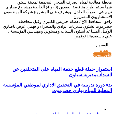
محطة معالجة لمياه الصرف الصحي المجمعة لمدينة سيئون.
فيما سيتم طرح مناقصة العقدين (3) و(4) الخاصة بمشروع مجاري
تريم في القريب العاجل، ويشرف على المشروع شركة المهندسون
الاستشاريون المصريون.
رافق المحافظ الاخ /عصام حبريش الكثيري وكيل محافظة
حضرموت لشئون مديريات الوادي والصحراء و فهمي عوض باضاوي
الوكيل المساعد لشئون الشباب ومسئولي ومهندسي المؤسسة .
علي باسعيده14 نوفمبر
الوسوم
تقنية
اظهر المزيد
استمرار حملة قطع خدمة المياه على المتخلفين عن
السداد بمديرية سيئون
بدء دورة تدريبية في التحقيق الاداري لموظفي المؤسسة
المحلية للمياه بوادي حضرموت
أخر الأخبار