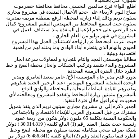
سيئون/ علي باسعيده
اطلع اللواء/ فرج سالمين البحسني محافظ محافظة حضرموت
صباح اليوم الأربعاء على حجم الأعمال المنفذة في مشروع مجاري
سيئون تريم وذلك إثناء زيارته لمحطة الرفع بمنطقة مريمه بمديرية
سيئون حيث استمع المحافظ من المهندس المقيم للمشروع/ كمال
عبد الراضي على حجم الإعمال المنفذة منذ استئناف العمل في
المشروع في شهر يوليو من العام الجاري..
حيث أعرب المحافظ عن ارتياحه لاستئ
ناف العمل بهذا المشروع
الحيوي والهام الذي ينتظره أبناء الوادي وما يمثله لهم من أهمية
اقتصادية وبيئية .
مطالبا مؤسستي المجد والتام للتجارة والمقاولات سرعة انجاز
المشروع والبدء بتنفيذ وتركيب الشبكات وانجاز محطة الضخ و خط
الطرد خلال الفترة الزمنية المحددة.
بدوره قدم مدير عام المؤسسة الأخ/ عامر سعيد العامري ومدير
الوحدة التنفيذية للمشروع المهندس /عبد الرحمن الجنيد شكرهم
وتقديرهم لقيادة السلطة المحلية بالمحافظة والوادي للدفع
بالمشروع مثمنين زيارة المحافظ وتفقده للمشروع ومعالجته لأي
صعوبات أوعراقيل خلال فترة التنفيذ.
الجدير ذكره إلى أن مشروع مجاري سيئون تريم الذي ينفذ بتمويل
مشترك من قبل الصندوق العربي للإنماء الاقتصادي والاجتماعي
والحكومة اليمنية بتكلفة 65 مليون دولار يتكون من أربعة عقود
رئيسية حيث يشمل العقد رقم (1) البالغ كلفته ( 30.014.819 ) دولار
شبكة صرف صحي متكاملة لمدينة سيئون مع محطة الضخ وخط
الطرد فيما يتكون العقد رقم (2) البالغ كلفته (6.486.841) دولار من