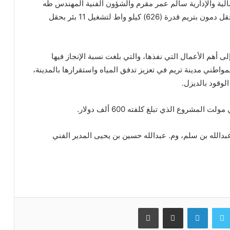
لمالية والإدارية سالم عمر مقرم والشؤون الفنية المهندس طه
عمر السقاف، مشروع الطاقة الشمسية نظام هجين لحقل دمون بتريم قدرة (626) كيلو واط لتشغيل 11 بئر بحقل
لى أهم الأعمال التي نفذها، والتي بلغت نسبة الإنجاز فيها
روع لمواطني مدينة تريم في تعزيز تدفق المياه واستقرارها بالمدينة،
لوقود بالديزل.
مشروع الذي تبلغ كلفته 600 ألف دولار.
بدالله بن سلم، وم. عبدالله حسين بن يحيى المدير الفني
سبوك
تويتر
لينكدإن
مشاركة عبر البريد
طباعة