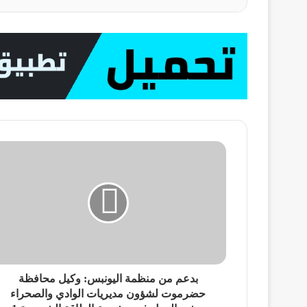
‏بدعم من منظمة اليونبس: وكيل محافظة
حضرموت لشؤون مديريات الوادي والصحراء