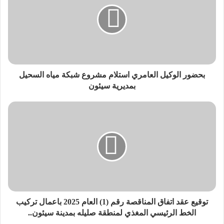
لمديرية ساه رئيس المجلس المحلي، وعمر عبد الباري العيدروس
مدير عام المؤسسة المحلية للمياه والصرف الصحي مناطق وادي
حضرموت تم فيه مناقشة وضع آلية عاجلة لمعالجة انقطاع المياه
في عدد من مناطق المديرية، وذلك بحضور عدد من القيادات
المحلية والشخصيات الاجتماعية بالمديرية.
بحضور الوكيل العامري استلام مشروع شبكة مياه السحيل
وفي مستهل اللقاء رحب الشيخ مبارك بن عبودان بمدير عام
بمديرية سيئون
المؤسسة المحلية للمياه والصرف الصحي، مشيدا بتجاوب
المؤسسة مع مطالب المواطنين وحرصها على إيجاد حلول فاعلة
لأزمة المياه.
وأكد المدير العام لمديرية ساه أن اللقاء جاء بناء على تصاعد شكاوى
المواطنين وتضرر العديد من الأسر جراء الانقطاعات المتكررة في
إمدادات المياه..
موضحا أن قيادة السلطة المحلية بدأت منذ يوم أمس بتوفير مادة
توقيع عقد اتفاق المناقصة رقم (1) العام 2025 باعمال تركيب
الديزل لضمان استمرارية تشغيل الآبار، مما أسهم في تحسن ملحوظ
الخط الرئيسي المغذي لمنطقة صليله بمدينة سيئون..
في الخدمة.