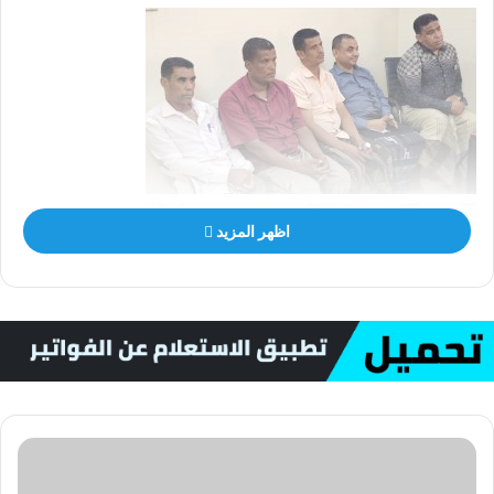
اظهر المزيد
عقد صباح اليوم الاحد بديوان السلطة المحلية بمديرية ساه لقاء
موسع برئاسة الشيخ مبارك عبدالله بن عبودان الجابري، المدير العام