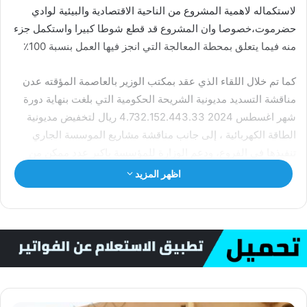
لاستكماله لاهمية المشروع من الناحية الاقتصادية والبيئية لوادي
حضرموت،خصوصا وان المشروع قد قطع شوطا كبيرا واستكمل جزء
منه فيما يتعلق بمحطة المعالجة التي انجز فيها العمل بنسبة 100٪
كما تم خلال اللقاء الذي عقد بمكتب الوزير بالعاصمة المؤقته عدن
مناقشة التسديد مديونية الشريحة الحكومية التي بلغت بنهاية دورة
شهر اغسطس 2024 4.732.152.443.33 ريال لتخفيض مديونية
الطاقة الكهربائية ، إلى جانب مناقشة مشاريع الموسسة الجاري
تنفيذها في الفروع، ودعم الوزارة للمؤسسة باكبر عدد ممكن من
المشاريع الاستراتجية ..
اظهر المزيد
حيث ثمن معالي وزير المياه والبيئة الاعمال التي تقوم بها المؤسسة
واستقرار الخدمة في عموم مديريات الوادي..
مشيرا إلى ان وزارة المياه والبيئة حريصة على استكمال مشروع
الصرف الصحي من خلال البحث على التمويل الكافي إلى جانب دعم
مشاريع المؤسسة المختلفه كونها من المؤسسات الرائدة في