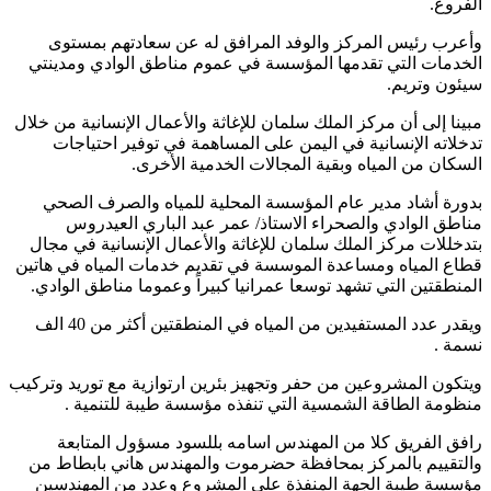
الفروع.
وأعرب رئيس المركز والوفد المرافق له عن سعادتهم بمستوى
الخدمات التي تقدمها المؤسسة في عموم مناطق الوادي ومدينتي
سيئون وتريم.
مبينا إلى أن مركز الملك سلمان للإغاثة والأعمال الإنسانية من خلال
تدخلاته الإنسانية في اليمن على المساهمة في توفير احتياجات
السكان من المياه وبقية المجالات الخدمية الأخرى.
بدورة أشاد مدير عام المؤسسة المحلية للمياه والصرف الصحي
مناطق الوادي والصحراء الاستاذ/ عمر عبد الباري العيدروس
بتدخللات مركز الملك سلمان للإغاثة والأعمال الإنسانية في مجال
قطاع المياه ومساعدة الموسسة في تقديم خدمات المياه في هاتين
المنطقتين التي تشهد توسعا عمرانيا كبيراً وعموما مناطق الوادي.
ويقدر عدد المستفيدين من المياه في المنطقتين أكثر من 40 الف
نسمة .
ويتكون المشروعين من حفر وتجهيز بئرين ارتوازية مع توريد وتركيب
منظومة الطاقة الشمسية التي تنفذه مؤسسة طيبة للتنمية .
رافق الفريق كلا من المهندس اسامه بللسود مسؤول المتابعة
والتقييم بالمركز بمحافظة حضرموت والمهندس هاني بابطاط من
مؤسسة طيبة الجهة المنفذة على المشروع وعدد من المهندسين