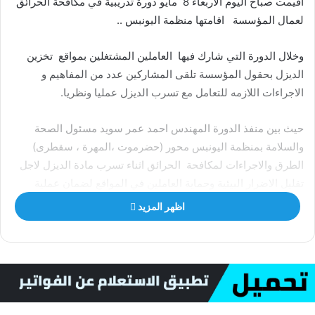
اقيمت صباح اليوم الاربعاء 8 مايو دورة تدريبية في مكافحة الحرائق
لعمال المؤسسة اقامتها منظمة اليونبس ..
وخلال الدورة التي شارك فيها العاملين المشتغلين بمواقع تخزين
الديزل بحقول المؤسسة تلقى المشاركين عدد من المفاهيم و
الاجراءات اللازمه للتعامل مع تسرب الديزل عمليا ونظريا.
حيث بين منفذ الدورة المهندس احمد عمر سويد مسئول الصحة
والسلامة بمنظمة اليونبس محور (حضرموت ،المهرة ، سقطرى)
الطرق والاجراءات لمكافحة الحرائق اثناء تسرب مادة الديزل لاجل
تقليل الاضرار البيئية وحماية العاملين في المواقع لضمان عملية
تنظيف سريعة وفعالة، إلى جانب التعرف على اجراءات الاسعافات
اظهر المزيد
الاولية.
بدورة قدم نائب مدير عام المؤسسة للشئون الفنية المهندس طه
عمر السقاف شكرة لمنظمة اليونبس على حرصها واهتمامها بتنفيذ
مثل الدورات لتدريب العاملين إلى جانب دعم المنظمة لمشاريع
المؤسسة و مساعدتها في نفقاتها التشغيلية..