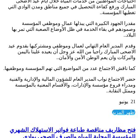
احتياجات المواطنين من خدمات المياه خلال أيام عيد الأضحى
المبارك ورفع كفاءة التحصيل في جميع مناطق ومدن الوادي التي
تغطيها المؤسسة..
مقدرا الجهود الكبيرة التي يبذلها عمال وموظفي المؤسسة
وصمودهم في بقاء الخدمة في ظل الأوضاع الصعبة التي تمر بها
البلاد..
وقدم المدير العام التهاني لعمال وموظفي ومشتركيها بقدوم عيد
الاضحى المبارك راجيا من الله عز وجل أن يعيده علينا باليمن
والبركات وان يعم الوطن الأمن والأمان..
كما ناقش الاجتماع عدد من المواضيع التي تهم المؤسسة وموظفيها.
حضر الاجتماع نواب المدير العام للشؤون المالية والإدارية والفنية
ومدراء فروع مؤسسة والإدارات، والأقسام المعنية بالمؤسسة
وممثل النقابة..
21 يونيو
اظهر المزيد
فتح مظاريف مناقصة طباعة فواتير الاستهلاك الشهري
للمؤسسة المحلية للمياه والصرف الصحي بوادي