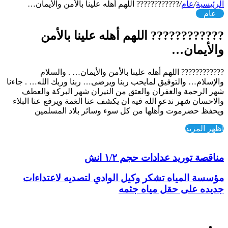
الرئيسية
/
عام
/
???????????? اللهم أهله علينا بالأمن والأيمان…
عام
???????????? اللهم أهله علينا بالأمن
والأيمان…
???????????? اللهم أهله علينا بالأمن والأيمان… . والسلام
والإسلام… والتوفيق لمايحب ربنا ويرضى… ربنا وربك الله… . جاءنا
شهر الرحمة والغفران والعتق من النيران شهر البركة والعطف
والاحسان شهر ندعو الله فيه ان يكشف عنا الغمة ويرفع عنا البلاء
ويحفظ حضرموت وأهلها من كل سوء وسائر بلاد المسلمين
اظهر المزيد
مناقصة توريد عدادات حجم ١/٢ انش
مؤسسة المياه تشكر وكيل الوادي لتصديه لاعتداءات
جديده على حقل مياه جثمه
أخر الأخبار