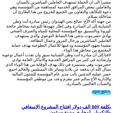
مشيرا الى ان الحملة تستهدف العاملين المباشرين بالميدان
والعاملين ببعض المرافق الخدمية كمساهمة من المؤسسة وهي
دعوة للتكاتف والتعاون بين الجميع للخروج من هذا الطارئ ان
شاءالله بسلام.
من جهته أكد الأخ/ صالح يحي الهندوان رئيس مبادرة أنت وطن
الشبابية إلى ان المبادرة وفي إطار جهودها للتوعية بمخاطر جائحة
كورونا وبالتنسيق مع المؤسسة المحلية للمياه والصرف الصحي
بوادي حضرموت ندشن هذا النشاط التوعوي والذي يستهدف
العاملين المباشرين ورجال المرور وعمال النظافة..
مشيدا بجهود المؤسسة ودعمها للأعمال التطوعية بهدف حماية
المجتمع من مخاطر هذا الوباء .
لافتا إلى أن مبادرة أنت وطن الشبابية سبق وان نفذت أعمال توعوية
وارشادية في كثير من المرافق الخدمية والأماكن العامة بوادي
حضرموت وهي مستمره في ذلك بهدف الوقاية من هذا الوباء الذي
نسأل الله ان يدفعه عن بلادنا وسائر بلاد المسلمين والعالم اجمع..
حضر عملية التدشين نائب مدير عام المؤسسة للشئون المالية
والإدارية الأخ سالم عمر مقرم وعدد من موظفي المؤسسة
والشباب العالمين بالمبادرة..
اظهر المزيد
بكلفة ٥٥٧ الف دولار افتتاح المشروع الاسعافي
والتكميلي لمجاري مدينة سيئون